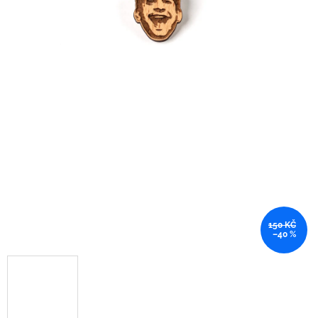
150 KČ
–40 %