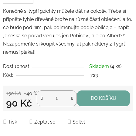
Konečně si tygří gzichty můžete dát na cokoliv. Třeba si
připněte tyhle dřevěné brože na různé části oblečení, a to,
co bude pod ním, pak pojmenujte podle obličeje – např.:
„dneska se pořád věnuješ jen Robinovi, ale co Albert?!“.
Nezapomeňte si koupit všechny, ať pak některý z Tygrů
nemusí plakat!
Dostupnost
Skladem
(4 ks)
Kód:
723
150 Kč
–40 %
DO KOŠÍKU
90 Kč
Měrná cena:
Tisk
Zeptat se
Sdílet