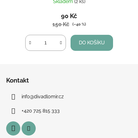
Skladem
(2 ks)
90 Kč
150 Kč
(–40 %)
DO KOŠÍKU
Z
á
Kontakt
p
a
info
@
divadlomir.cz
t
í
+420 725 815 333