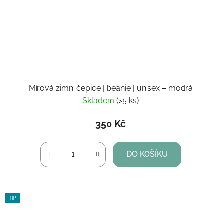
Mírová zimní čepice | beanie | unisex – modrá
Skladem
(>5 ks)
350 Kč
DO KOŠÍKU
TIP