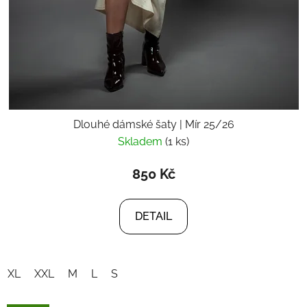
Dlouhé dámské šaty | Mír 25/26
Skladem
(1 ks)
850 Kč
DETAIL
XL
XXL
M
L
S