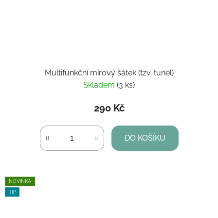
Multifunkční mírový šátek (tzv. tunel)
Skladem
(3 ks)
290 Kč
DO KOŠÍKU
NOVINKA
TIP