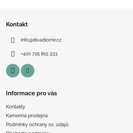
v
l
Z
á
á
d
Kontakt
p
a
a
c
info
@
divadlomir.cz
t
í
í
p
+420 725 815 333
r
v
k
y
v
ý
Informace pro vás
p
i
Kontakty
s
u
Kamenná prodejna
Podmínky ochrany os. údajů