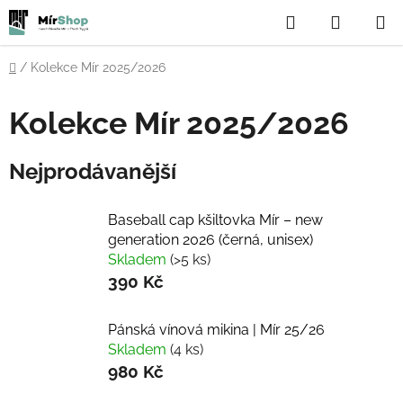
Přejít
Hledat
NÁKUP
na
obsah
KOŠÍK
Domů
/
Kolekce Mír 2025/2026
Kolekce Mír 2025/2026
Nejprodávanější
Baseball cap kšiltovka Mír – new
generation 2026 (černá, unisex)
Skladem
(>5 ks)
390 Kč
Pánská vínová mikina | Mír 25/26
Skladem
(4 ks)
980 Kč