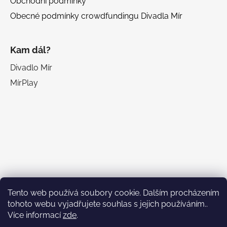
Obchodní podmínky
Obecné podmínky crowdfundingu Divadla Mír
Kam dál?
Divadlo Mír
MírPlay
Facebook
Tento web používá soubory cookie. Dalším procházením
tohoto webu vyjadřujete souhlas s jejich používáním..
Více informací
zde
.