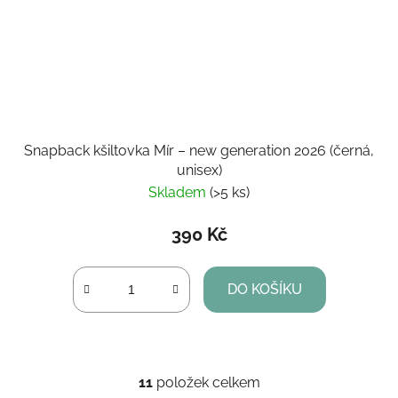
Snapback kšiltovka Mír – new generation 2026 (černá,
unisex)
Skladem
(>5 ks)
390 Kč
DO KOŠÍKU
11
položek celkem
O