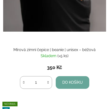
Mírová zimní čepice | beanie | unisex – béžová
Skladem
(>5 ks)
350 Kč
DO KOŠÍKU
NOVINKA