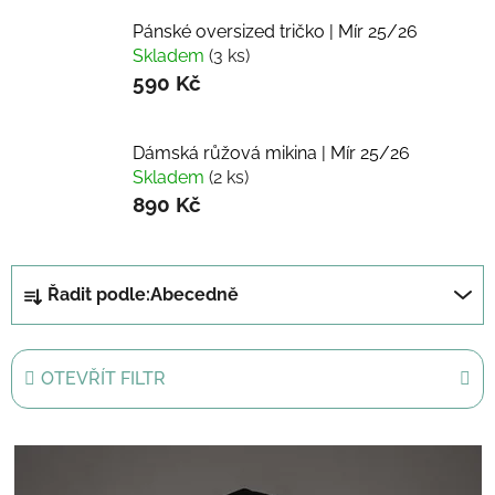
Pánské oversized tričko | Mír 25/26
Skladem
(3 ks)
590 Kč
Dámská růžová mikina | Mír 25/26
Skladem
(2 ks)
890 Kč
Ř
Řadit podle:
Abecedně
a
z
e
OTEVŘÍT FILTR
n
í
V
p
ý
r