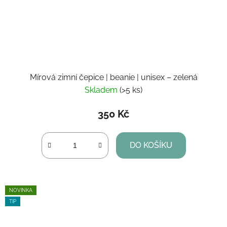
Mírová zimní čepice | beanie | unisex – zelená
Skladem
(>5 ks)
350 Kč
DO KOŠÍKU
NOVINKA
TIP