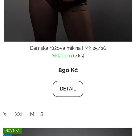
Dámská růžová mikina | Mír 25/26
Skladem
(2 ks)
890 Kč
DETAIL
XL
XXL
M
S
NOVINKA