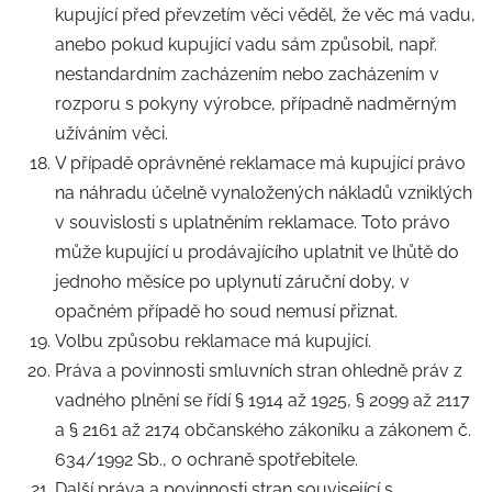
kupující před převzetím věci věděl, že věc má vadu,
anebo pokud kupující vadu sám způsobil, např.
nestandardním zacházením nebo zacházením v
rozporu s pokyny výrobce, případně nadměrným
užíváním věci.
V případě oprávněné reklamace má kupující právo
na náhradu účelně vynaložených nákladů vzniklých
v souvislosti s uplatněním reklamace. Toto právo
může kupující u prodávajícího uplatnit ve lhůtě do
jednoho měsíce po uplynutí záruční doby, v
opačném případě ho soud nemusí přiznat.
Volbu způsobu reklamace má kupující.
Práva a povinnosti smluvních stran ohledně práv z
vadného plnění se řídí § 1914 až 1925, § 2099 až 2117
a § 2161 až 2174 občanského zákoníku a zákonem č.
634/1992 Sb., o ochraně spotřebitele.
Další práva a povinnosti stran související s