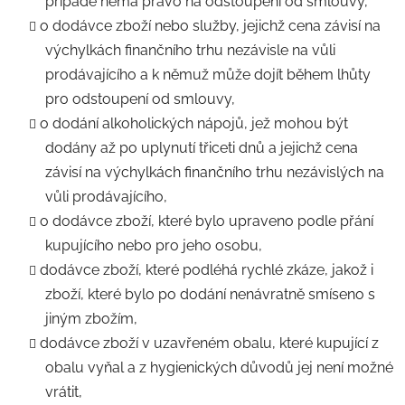
případě nemá právo na odstoupení od smlouvy,
o dodávce zboží nebo služby, jejichž cena závisí na
výchylkách finančního trhu nezávisle na vůli
prodávajícího a k němuž může dojít během lhůty
pro odstoupení od smlouvy,
o dodání alkoholických nápojů, jež mohou být
dodány až po uplynutí třiceti dnů a jejichž cena
závisí na výchylkách finančního trhu nezávislých na
vůli prodávajícího,
o dodávce zboží, které bylo upraveno podle přání
kupujícího nebo pro jeho osobu,
dodávce zboží, které podléhá rychlé zkáze, jakož i
zboží, které bylo po dodání nenávratně smíseno s
jiným zbožím,
dodávce zboží v uzavřeném obalu, které kupující z
obalu vyňal a z hygienických důvodů jej není možné
vrátit,