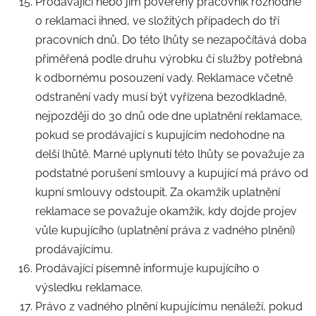
Prodávající nebo jím pověřený pracovník rozhodne
o reklamaci ihned, ve složitých případech do tří
pracovních dnů. Do této lhůty se nezapočítává doba
přiměřená podle druhu výrobku či služby potřebná
k odbornému posouzení vady. Reklamace včetně
odstranění vady musí být vyřízena bezodkladně,
nejpozději do 30 dnů ode dne uplatnění reklamace,
pokud se prodávající s kupujícím nedohodne na
delší lhůtě. Marné uplynutí této lhůty se považuje za
podstatné porušení smlouvy a kupující má právo od
kupní smlouvy odstoupit. Za okamžik uplatnění
reklamace se považuje okamžik, kdy dojde projev
vůle kupujícího (uplatnění práva z vadného plnění)
prodávajícímu.
Prodávající písemně informuje kupujícího o
výsledku reklamace.
Právo z vadného plnění kupujícímu nenáleží, pokud