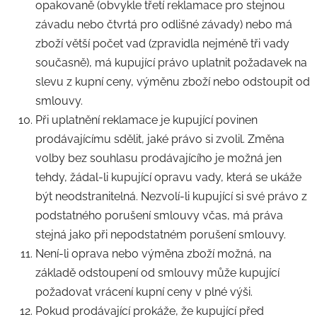
opakovaně (obvykle třetí reklamace pro stejnou
závadu nebo čtvrtá pro odlišné závady) nebo má
zboží větší počet vad (zpravidla nejméně tři vady
současně), má kupující právo uplatnit požadavek na
slevu z kupní ceny, výměnu zboží nebo odstoupit od
smlouvy.
Při uplatnění reklamace je kupující povinen
prodávajícímu sdělit, jaké právo si zvolil. Změna
volby bez souhlasu prodávajícího je možná jen
tehdy, žádal-li kupující opravu vady, která se ukáže
být neodstranitelná. Nezvolí-li kupující si své právo z
podstatného porušení smlouvy včas, má práva
stejná jako při nepodstatném porušení smlouvy.
Není-li oprava nebo výměna zboží možná, na
základě odstoupení od smlouvy může kupující
požadovat vrácení kupní ceny v plné výši.
Pokud prodávající prokáže, že kupující před