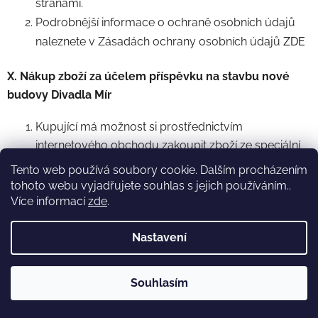
stranami.
Podrobnější informace o ochraně osobních údajů
naleznete v Zásadách ochrany osobních údajů
ZDE
X. Nákup zboží za účelem příspěvku na stavbu nové
budovy Divadla Mír
Kupující má možnost si prostřednictvím
internetového obchodu zakoupit zboží ze speciální
kategorie „
nová scéna - crowdfunding
“ (dále jen
Tento web používá soubory cookie. Dalším procházením
„
Kategorie
“). Výtěžek z prodeje tohoto zboží
tohoto webu vyjadřujete souhlas s jejich používáním..
prodávající zamýšlí využít na realizaci záměru
Více informací
zde
.
stavby nové scény Divadla Mír (dále jen „
Záměr
“).
Nastavení
Nákup zboží z této Kategorie se řídí obchodními
podmínkami, s výjimkou v tomto odstavci speciálně
Souhlasím
upravených práv a povinností.
Kupující má právo při zakoupení zboží z Kategorie a