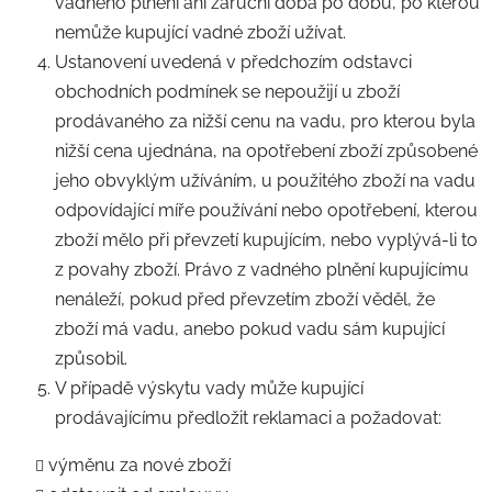
vadného plnění ani záruční doba po dobu, po kterou
nemůže kupující vadné zboží užívat.
Ustanovení uvedená v předchozím odstavci
obchodních podmínek se nepoužijí u zboží
prodávaného za nižší cenu na vadu, pro kterou byla
nižší cena ujednána, na opotřebení zboží způsobené
jeho obvyklým užíváním, u použitého zboží na vadu
odpovídající míře používání nebo opotřebení, kterou
zboží mělo při převzetí kupujícím, nebo vyplývá-li to
z povahy zboží. Právo z vadného plnění kupujícímu
nenáleží, pokud před převzetím zboží věděl, že
zboží má vadu, anebo pokud vadu sám kupující
způsobil.
V případě výskytu vady může kupující
prodávajícímu předložit reklamaci a požadovat:
výměnu za nové zboží