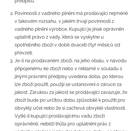
předpisů.
Povinnosti z vadného plnění má prodávající nejméně
v takovém rozsahu, v jakém trvají povinnosti z
vadného plnění výrobce. Kupující je jinak oprávněn
uplatnit právo z vady, která se vyskytne u
spotřebního zboží v době dvaceti čtyř měsíců od
převzetí.
Je-li na prodávaném zboží, na jeho obalu, v návodu
připojenému ke zboží nebo v reklamě v souladu s
jinými právními předpisy uvedena doba, po kterou
lze zboží použít, použijí se ustanovení o záruce za
jakost. Zárukou za jakost se prodávající zavazuje, že
zboží bude po určitou dobu způsobilé k použití pro
obvyklý účel nebo že si zachová obvyklé vlastnosti.
Vytkl-li kupující prodávajícímu vadu zboží
oprávněně, neběží lhůta pro uplatnění práv z