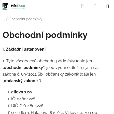
Přejít
Hledat
NÁKUP
na
obsah
KOŠÍK
Domů
/
Obchodní podmínky
Obchodní podmínky
I. Základní ustanovení
1. Tyto všeobecné obchodní podmínky (dále jen
„
obchodní podmínky
“) jsou vydané dle § 1751 a násl.
zákona č. 89/2012 Sb., občanský zákoník (dále jen
„
občanský zákoník
“)
elieva s.r.o.
IČ: 04804228
DIČ: CZ04804228
se sídlem: Halasova 835/19, Vítkovice, 703 00