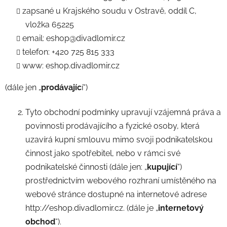
zapsané u Krajského soudu v Ostravě, oddíl C,
vložka 65225
email: eshop@divadlomir.cz
telefon: +420 725 815 333
www: eshop.divadlomir.cz
(dále jen „
prodávajíc
í“)
Tyto obchodní podmínky upravují vzájemná práva a
povinnosti prodávajícího a fyzické osoby, která
uzavírá kupní smlouvu mimo svoji podnikatelskou
činnost jako spotřebitel, nebo v rámci své
podnikatelské činnosti (dále jen: „
kupující
“)
prostřednictvím webového rozhraní umístěného na
webové stránce dostupné na internetové adrese
http://eshop.divadlomir.cz. (dále je „
internetový
obchod
“).