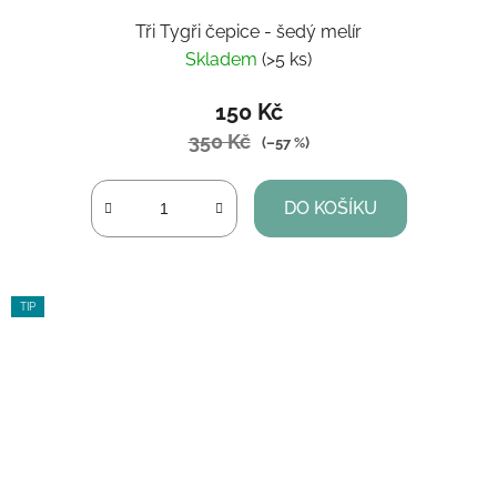
Tři Tygři čepice - šedý melír
Skladem
(>5 ks)
150 Kč
350 Kč
(–57 %)
DO KOŠÍKU
TIP