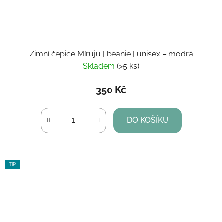
Zimní čepice Míruju | beanie | unisex – modrá
Skladem
(>5 ks)
350 Kč
DO KOŠÍKU
TIP