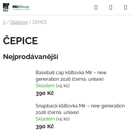
Přejít
Hledat
NÁKUP
na
obsah
KOŠÍK
Domů
/
Oblečení
/
ČEPICE
ČEPICE
Nejprodávanější
Baseball cap kšiltovka Mír – new
generation 2026 (černá, unisex)
Skladem
(>5 ks)
390 Kč
Snapback kšiltovka Mír – new generation
2026 (černá, unisex)
Skladem
(>5 ks)
390 Kč