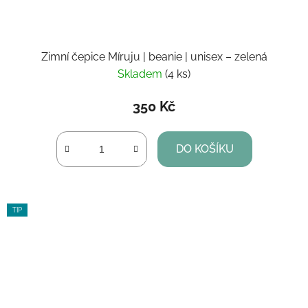
Zimní čepice Míruju | beanie | unisex – zelená
Skladem
(4 ks)
350 Kč
DO KOŠÍKU
TIP