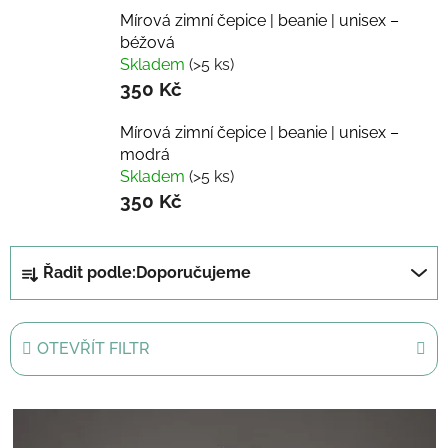
Mírová zimní čepice | beanie | unisex –
béžová
Skladem
(>5 ks)
350 Kč
Mírová zimní čepice | beanie | unisex –
modrá
Skladem
(>5 ks)
350 Kč
Ř
Řadit podle:
Doporučujeme
a
z
e
OTEVŘÍT FILTR
n
í
V
p
ý
r