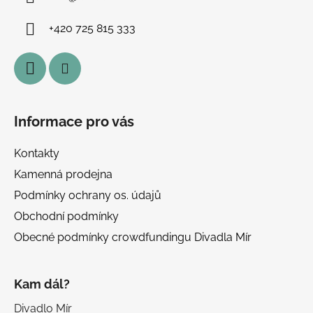
t
í
í
p
+420 725 815 333
r
v
k
y
v
ý
Informace pro vás
p
i
Kontakty
s
u
Kamenná prodejna
Podmínky ochrany os. údajů
Obchodní podmínky
Obecné podmínky crowdfundingu Divadla Mír
Kam dál?
Divadlo Mír