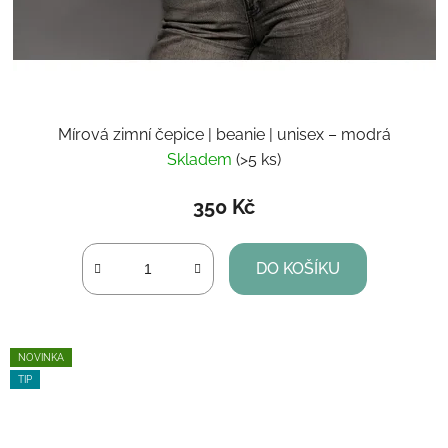
Mírová zimní čepice | beanie | unisex – modrá
Skladem
(>5 ks)
350 Kč
DO KOŠÍKU
NOVINKA
TIP