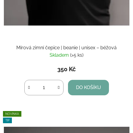
Mírová zimní čepice | beanie | unisex – béžová
Skladem
(>5 ks)
350 Kč
DO KOŠÍKU
NOVINKA
TIP