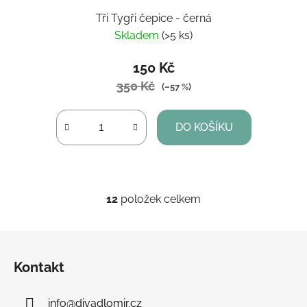
Tři Tygři čepice - černá
Skladem
(>5 ks)
150 Kč
350 Kč
(–57 %)
DO KOŠÍKU
12
položek celkem
O
v
l
Z
á
á
d
Kontakt
p
a
a
c
info
@
divadlomir.cz