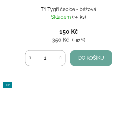
Tři Tygři čepice - béžová
Skladem
(>5 ks)
150 Kč
350 Kč
(–57 %)
DO KOŠÍKU
TIP