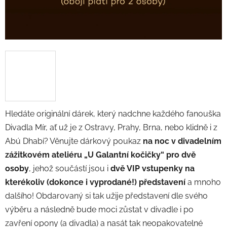
Hledáte originální dárek, který nadchne každého fanouška
Divadla Mír, ať už je z Ostravy, Prahy, Brna, nebo klidně i z
Abú Dhabí? Věnujte dárkový poukaz
na noc v divadelním
zážitkovém ateliéru „U Galantní kočičky“ pro dvě
osoby
, jehož součástí jsou i
dvě VIP vstupenky na
kterékoliv (dokonce i vyprodané!) představení
a mnoho
dalšího! Obdarovaný si tak užije představení dle svého
výběru a následně bude moci zůstat v divadle i po
zavření opony (a divadla) a nasát tak neopakovatelné