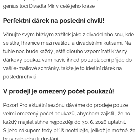
genius loci Divadla Mír v celé jeho kráse.
Perfektní dárek na poslední chvíli!
Věnujte svým blízkým zážitek jako z divadelního snu, kde
se stírají hranice mezi realitou a divadelními kulisami. Na
tuhle noc bude každý ještě dlouho vzpomínat! Krásný
dárkový poukaz vám navíc ihned po zaplacení přijde do
vaší e-mailové schránky, takže je to ideální dárek na
poslední chvíli.
V prodeji je omezený počet poukazů!
Pozor! Pro aktuální sezónu dáváme do prodeje pouze
velmi omezený počet poukazů, abychom zajistili, že ho
každý majitel stihne nejpozději do 30. 6. 2026 uplatnit.
S jeho nákupem tedy příliš neotálejte, jelikož je možné, že
brzy nebudou k dostání.