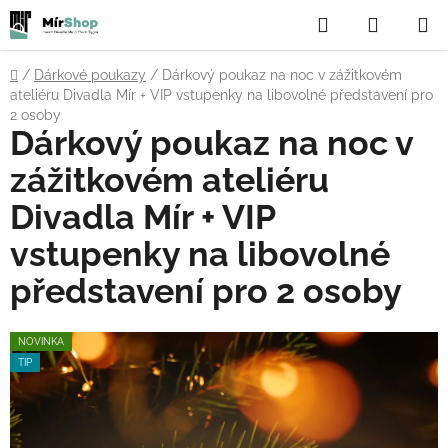
Přejít
Hledat
NÁKUP
na
obsah
KOŠÍK
Domů
/
Dárkové poukazy
/
Dárkový poukaz na noc v zážitkovém
ateliéru Divadla Mír + VIP vstupenky na libovolné představení pro
2 osoby
Dárkový poukaz na noc v
zážitkovém ateliéru
Divadla Mír + VIP
vstupenky na libovolné
představení pro 2 osoby
NOVINKA
TIP