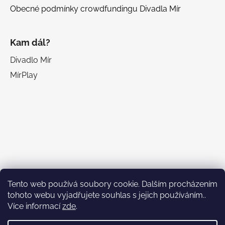
Obecné podmínky crowdfundingu Divadla Mír
Kam dál?
Divadlo Mír
MírPlay
Facebook
Tento web používá soubory cookie. Dalším procházením
tohoto webu vyjadřujete souhlas s jejich používáním..
Více informací
zde
.