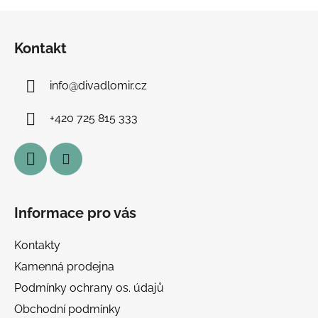
Z
á
Kontakt
p
a
info
@
divadlomir.cz
t
í
+420 725 815 333
Informace pro vás
Kontakty
Kamenná prodejna
Podmínky ochrany os. údajů
Obchodní podmínky