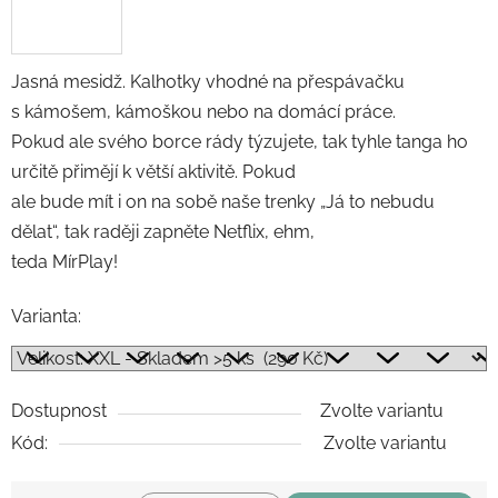
Jasná mesidž. Kalhotky vhodné na přespávačku
s kámošem, kámoškou nebo na domácí práce.
Pokud ale svého borce rády týzujete, tak tyhle tanga ho
určitě přimějí k větší aktivitě. Pokud
ale bude mít i on na sobě naše trenky „Já to nebudu
dělat“, tak raději zapněte Netflix, ehm,
teda MírPlay!
Varianta:
Dostupnost
Zvolte variantu
Kód:
Zvolte variantu