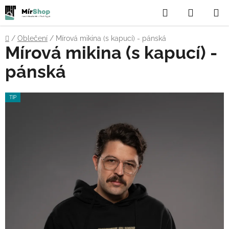
Přejít
Hledat
NÁKUP
na
obsah
KOŠÍK
Domů
/
Oblečení
/
Mírová mikina (s kapucí) - pánská
Mírová mikina (s kapucí) -
pánská
TIP