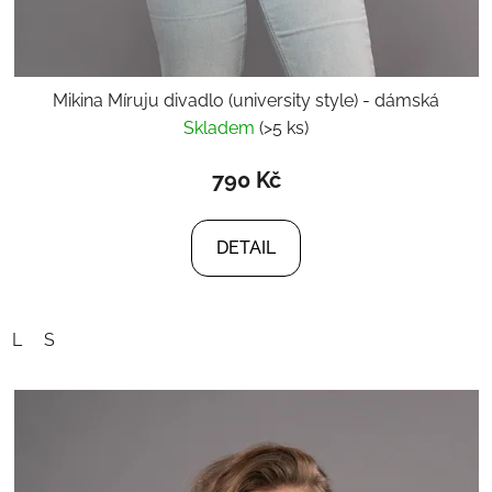
Mikina Míruju divadlo (university style) - dámská
Skladem
(>5 ks)
790 Kč
DETAIL
L
S