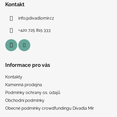
á
Kontakt
p
a
info
@
divadlomir.cz
t
í
+420 725 815 333
Informace pro vás
Kontakty
Kamenná prodejna
Podmínky ochrany os. údajů
Obchodní podmínky
Obecné podmínky crowdfundingu Divadla Mír