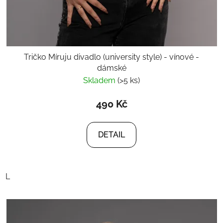
Tričko Míruju divadlo (university style) - vínové -
dámské
Skladem
(>5 ks)
490 Kč
DETAIL
L