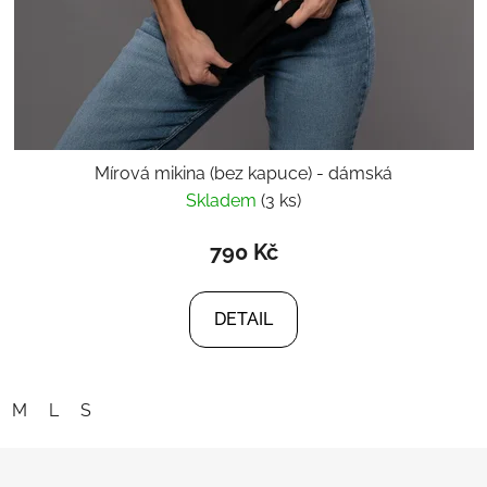
Mírová mikina (bez kapuce) - dámská
Skladem
(3 ks)
790 Kč
DETAIL
M
L
S
Z