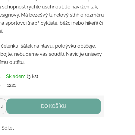
a schopnost rychle uschnout. Je navržen tak,
esignový. Má bezešvý tunelový střih o rozměru
sportovci (např. cyklisté, běžci nebo hikeři) či
í.
, čelenku, šátek na hlavu, pokrývku obličeje,
ebojte, nebudeme vás soudit). Navíc je unisexy
mu outfitu.
Skladem
(3 ks)
1221
DO KOŠÍKU
Sdílet