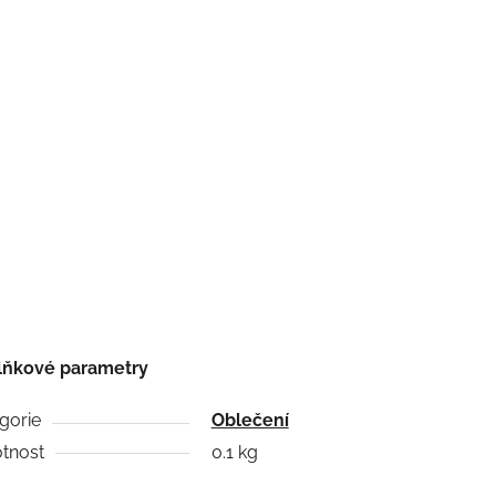
lňkové parametry
gorie
Oblečení
tnost
0.1 kg