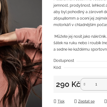
jemnost, prodyšnost, lehkost 
aby byl pohodlný a zároveň d
265x480mm a ocení jej zejména 
motorkáři v chladnějším počas
Můžete jej nosit jako nákrčník
šátek na ruku nebo i roubík (n
a sedne ke každému sportovní
Dostupnost
Kód:
290 Kč
Měrná cena:
Tisk
Zeptat se