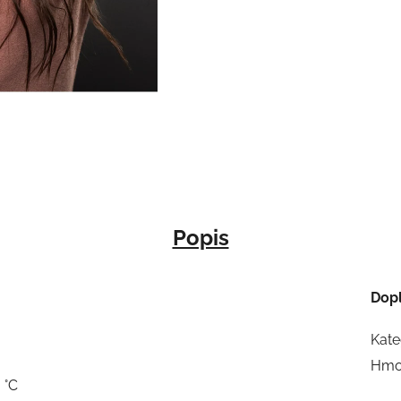
Popis
Dop
Kate
Hmo
 °C