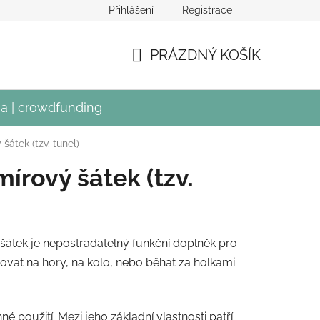
Přihlášení
Registrace
crowdfundingu Divadla Mír
PRÁZDNÝ KOŠÍK
NÁKUPNÍ
KOŠÍK
a | crowdfunding
šátek (tzv. tunel)
írový šátek (tzv.
šátek je nepostradatelný funkční doplněk pro
rtovat na hory, na kolo, nebo běhat za holkami
é použití. Mezi jeho základní vlastnosti patří