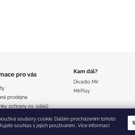
Kam dál?
rmace pro vás
Divadlo Mír
ty
MírPlay
ná prodejna
ky ochrany os. údajů
dní podmínky
používá soubory cookie. Dalším procházením tohoto
S
é podmínky crowdfundingu
ujete souhlas s jejich používáním.. Více informací
a Mír