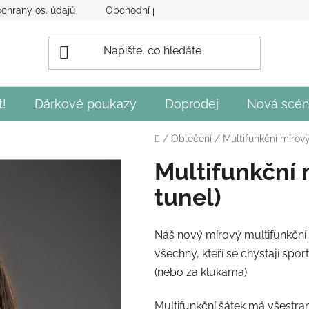
chrany os. údajů
Obchodní podmínky
Obecné podmínky 
t!
Dárkové poukazy
Doprodej
Nová scén
Domů
/
Oblečení
/
Multifunkční mírový 
Multifunkční m
tunel)
Náš nový mírový multifunkční 
všechny, kteří se chystají spo
(nebo za klukama).
Multifunkční šátek má všestrann