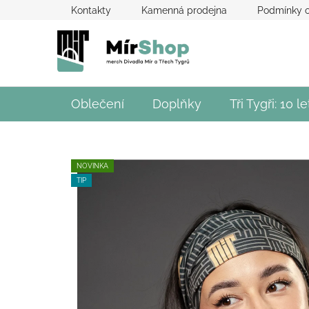
Přejít
Kontakty
Kamenná prodejna
Podmínky o
na
obsah
Oblečení
Doplňky
Tři Tygři: 10 le
NOVINKA
TIP