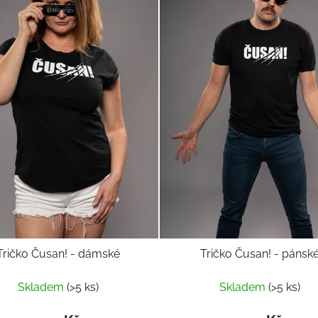
Tričko Čusan! - dámské
Tričko Čusan! - pánsk
Skladem
(>5 ks)
Skladem
(>5 ks)