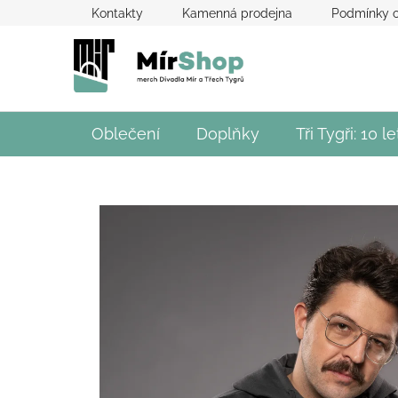
Přejít
Kontakty
Kamenná prodejna
Podmínky o
na
obsah
Oblečení
Doplňky
Tři Tygři: 10 le