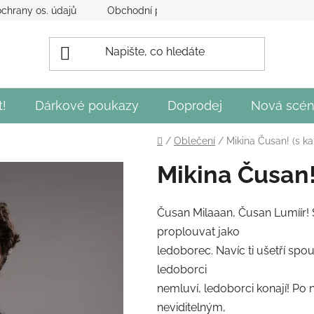
chrany os. údajů
Obchodní podmínky
Obecné podmínky 
t!
Dárkové poukazy
Doprodej
Nová scén
Domů
/
Oblečení
/
Mikina Čusan! (s ka
Mikina Čusan!
Čusan Milaaan, Čusan Lumíír! 
proplouvat jako
ledoborec. Navíc ti ušetří sp
ledoborci
nemluví, ledoborci konají! Po 
neviditelným,