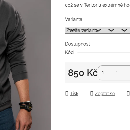
což se v Teritoriu extrémně hod
Varianta:
Dostupnost
Kód:
850 Kč
Měrná cena:
Tisk
Zeptat se