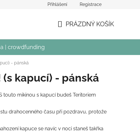
Přihlášení
Registrace
crowdfundingu Divadla Mír
PRÁZDNÝ KOŠÍK
NÁKUPNÍ
KOŠÍK
a | crowdfunding
pucí) - pánská
 (s kapucí) - pánská
S touto mikinou s kapucí budeš Teritoriem
oustu drahocenného času při pozdravu, protože
nahození kapuce se navíc v noci staneš takřka