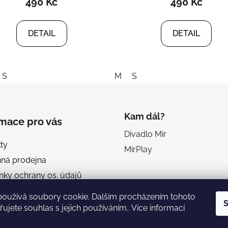
490 Kč
490 Kč
DETAIL
DETAIL
S
M
S
Kam dál?
rmace pro vás
Divadlo Mír
ty
MírPlay
ná prodejna
ky ochrany os. údajů
dní podmínky
používá soubory cookie. Dalším procházením tohoto
S
é podmínky crowdfundingu
ujete souhlas s jejich používáním.. Více informací
a Mír