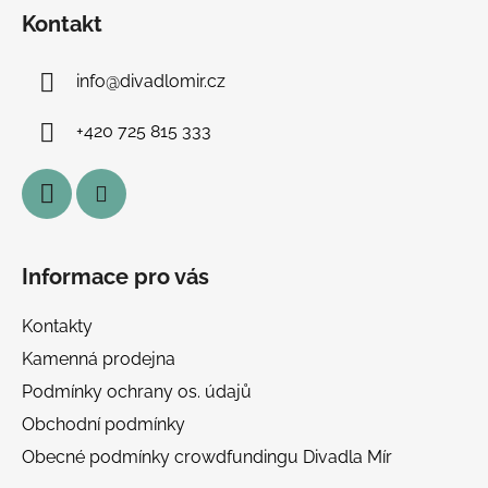
á
Kontakt
p
a
info
@
divadlomir.cz
t
í
+420 725 815 333
Informace pro vás
Kontakty
Kamenná prodejna
Podmínky ochrany os. údajů
Obchodní podmínky
Obecné podmínky crowdfundingu Divadla Mír