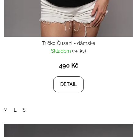
Tričko Čusan! - dámské
Skladem
(>5 ks)
490 Kč
DETAIL
M
L
S