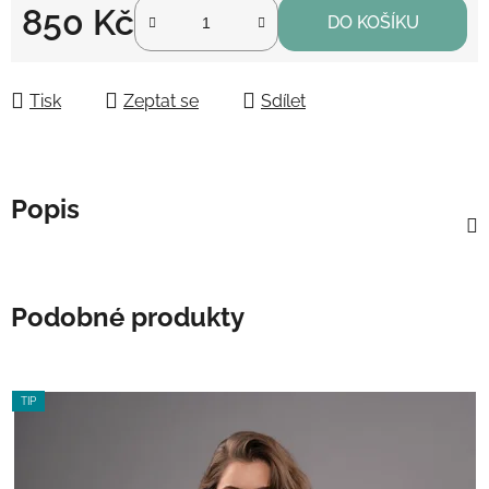
850 Kč
DO KOŠÍKU
Měrná cena:
Tisk
Zeptat se
Sdílet
Popis
Podobné produkty
TIP