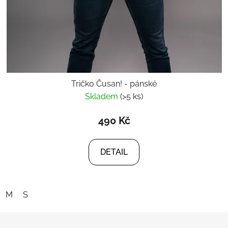
Tričko Čusan! - pánské
Skladem
(>5 ks)
490 Kč
DETAIL
M
S
Z