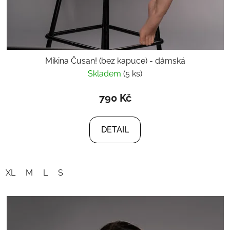
Mikina Čusan! (bez kapuce) - dámská
Skladem
(5 ks)
790 Kč
DETAIL
XL
M
L
S