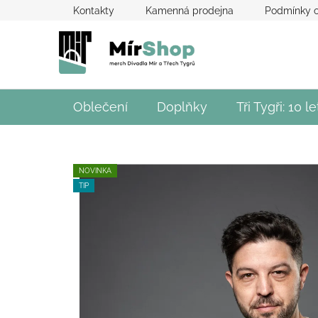
Přejít
Kontakty
Kamenná prodejna
Podmínky o
na
obsah
Oblečení
Doplňky
Tři Tygři: 10 le
NOVINKA
TIP