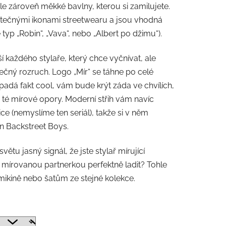
le zároveň měkké bavlny, kterou si zamilujete.
utečnými ikonami streetwearu a jsou vhodná
 typ „Robin“, „Vava“, nebo „Albert po džimu“).
 každého stylaře, který chce vyčnívat, ale
ečný rozruch. Logo „Mír“ se táhne po celé
padá fakt cool, vám bude krýt záda ve chvílích,
té mírové opory. Moderní střih vám navíc
ice (nemyslíme ten seriál), takže si v něm
en Backstreet Boys.
větu jasný signál, že jste stylař mírující
mírovanou partnerkou perfektně ladit? Tohle
mikině nebo šatům ze stejné kolekce.