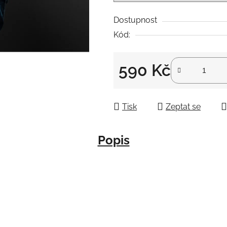
Dostupnost
Kód:
590 Kč
Měrná cena:
Tisk
Zeptat se
Popis