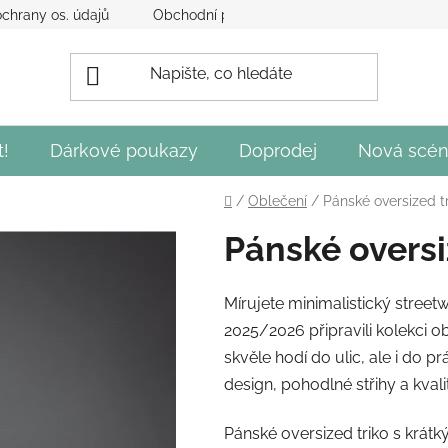
chrany os. údajů
Obchodní podmínky
Obecné podmínky 
t!
Dárkové poukazy
Doprodej
Nová scén
Domů
/
Oblečení
/
Pánské oversized tr
Pánské oversi
Mírujete minimalistický street
2025/2026 připravili kolekci o
skvěle hodí do ulic, ale i do 
design, pohodlné střihy a kvalit
Pánské oversized triko s krátk