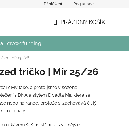
Přihlášení
Registrace
crowdfundingu Divadla Mír
PRÁZDNÝ KOŠÍK
NÁKUPNÍ
KOŠÍK
a | crowdfunding
ičko | Mír 25/26
zed tričko | Mír 25/26
wear? My také, a proto jsme v sezóně
blečení s DNA a stylem Divadla Mír, která se
práce nebo na rande, protože si zachovává čistý
ní materiály.
ým rukávem širšího střihu a s volnějšími