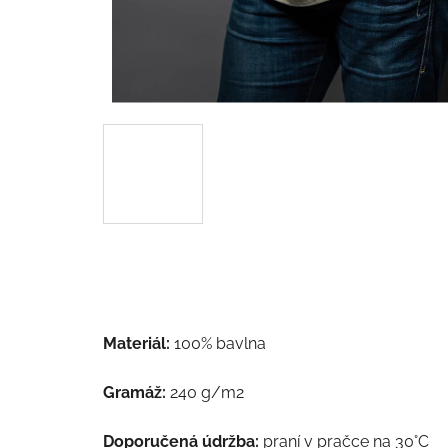
Materiál:
100% bavlna
Gramáž:
240 g/m
2
Doporučená údržba:
praní v pračce na 30°C