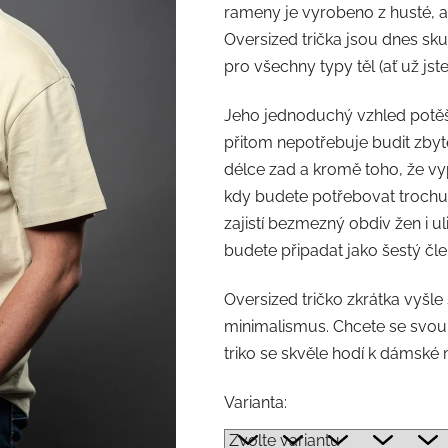
rameny je vyrobeno z husté, a
Oversized trička jsou dnes sk
pro všechny typy těl (ať už jste
Jeho jednoduchý vzhled potěší
přitom nepotřebuje budit zbyt
délce zad a kromě toho, že vy
kdy budete potřebovat trochu 
zajistí bezmezný obdiv žen i ul
budete připadat jako šestý čl
Oversized tričko zkrátka vyšle s
minimalismus. Chcete se svou 
triko se skvěle hodí k dámské 
Varianta: