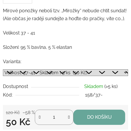
Mírové ponožky neboli tzv. „Mírožky“ nebude chtít sundat!
(Ale občas je raději sundejte a hoďte do pračky, víte co…).
Velikost 37 - 41
Složení: 95 % bavlna, 5 % elastan
Varianta:
Dostupnost
Skladem
(>5 ks)
Kód:
158/37-
120 Kč
–58 %
DO KOŠÍKU
50 Kč
Měrná cena: