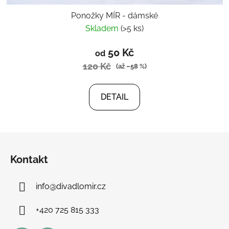
Ponožky MÍR - dámské
Skladem
(>5 ks)
50 Kč
od
120 Kč
(až –58 %)
DETAIL
Z
á
Kontakt
p
a
info
@
divadlomir.cz
t
í
+420 725 815 333