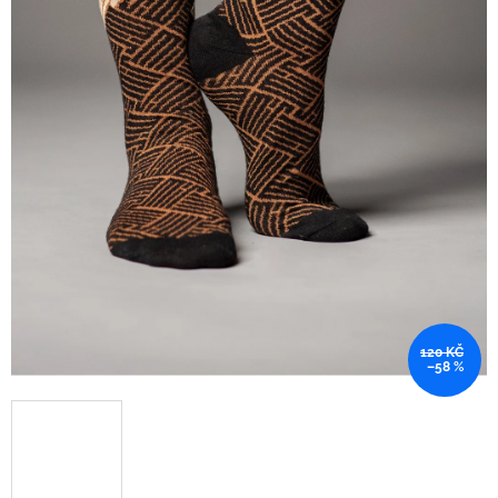
120 KČ
–58 %