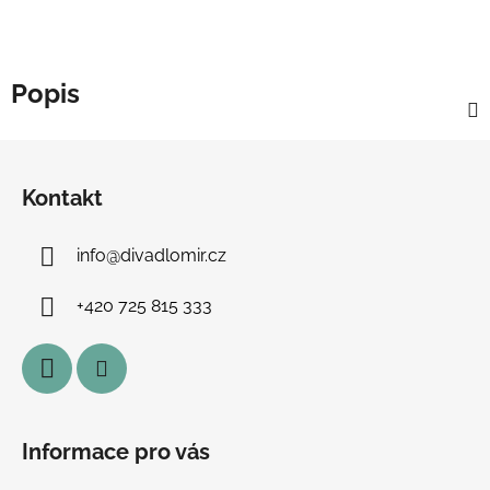
Popis
Z
á
Kontakt
p
a
info
@
divadlomir.cz
t
í
+420 725 815 333
Informace pro vás