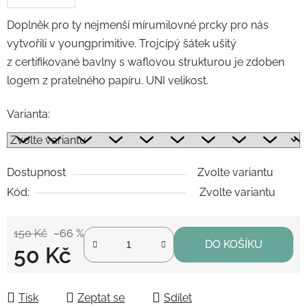
Doplněk pro ty nejmenší mírumilovné prcky pro nás
vytvořili v youngprimitive. Trojcípý šátek ušitý
z certifikované bavlny s waflovou strukturou je zdoben
logem z pratelného papíru. UNI velikost.
Varianta:
Dostupnost
Zvolte variantu
Kód:
Zvolte variantu
150 Kč
–66 %
DO KOŠÍKU
50 Kč
Měrná cena:
Tisk
Zeptat se
Sdílet