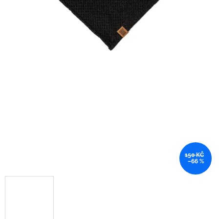
150 KČ
–66 %