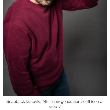
Snapback kšiltovka Mír – new generation 2026 (černá,
unisex)