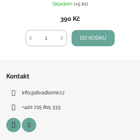
Skladem
(>5 ks)
390 Kč
DO KOŠÍKU
Z
á
Kontakt
p
a
info
@
divadlomir.cz
t
í
+420 725 815 333