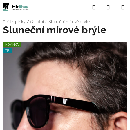
Přejít
Hledat
NÁKUP
na
obsah
KOŠÍK
Domů
/
Doplňky
/
Ostatní
/
Sluneční mírové brýle
Sluneční mírové brýle
NOVINKA
TIP