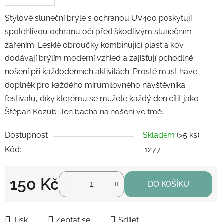
Stylové sluneční brýle s ochranou UV400 poskytují
spolehlivou ochranu očí před škodlivým slunečním
zářením. Lesklé obroučky kombinující plast a kov
dodávají brýlím moderní vzhled a zajišťují pohodlné
nošení při každodenních aktivitách. Prostě must have
doplněk pro každého mírumilovného návštěvníka
festivalu, díky kterému se můžete každý den cítit jako
Štěpán Kozub. Jen bacha na nošení ve tmě.
Dostupnost
Skladem
(>5 ks)
Kód:
1277
150 Kč
DO KOŠÍKU
Měrná cena:
Tisk
Zeptat se
Sdílet