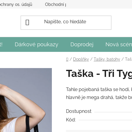
chrany os. údajů
Obchodní podmínky
Obecné podmínky 
t!
Dárkové poukazy
Doprodej
Nová scén
Domů
/
Doplňky
/
Tašky, batohy
/
Taš
Taška - Tři Ty
Tahle pojebaná taška se hodí,
hlavně je mega drahá, takže b
Dostupnost
Kód: