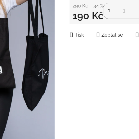
290 Kč
–34 %
190 Kč
Měrná cena:
Tisk
Zeptat se