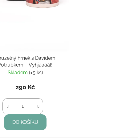
ouzelný hrnek s Davidem
Votrubkem – Vyhjáááál!
Skladem
(>5 ks)
290 Kč
DO KOŠÍKU