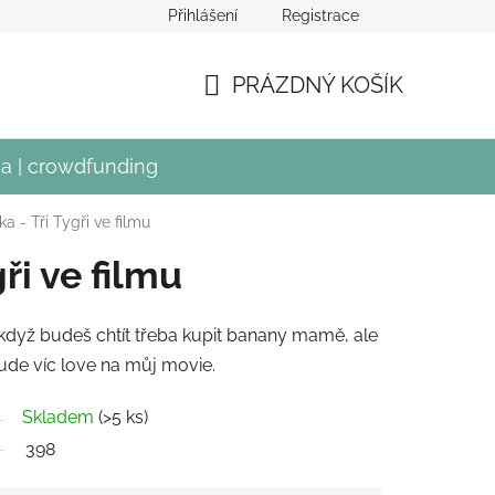
Přihlášení
Registrace
crowdfundingu Divadla Mír
PRÁZDNÝ KOŠÍK
NÁKUPNÍ
KOŠÍK
a | crowdfunding
ka - Tři Tygři ve filmu
gři ve filmu
 když budeš chtít třeba kupit banany mamě, ale
ude víc love na můj movie.
Skladem
(>5 ks)
398