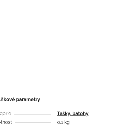
lňkové parametry
gorie
Tašky, batohy
tnost
0.1 kg