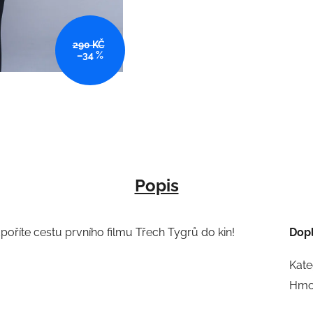
290 KČ
–34 %
Popis
říte cestu prvního filmu Třech Tygrů do kin!
Dop
Kate
Hmo