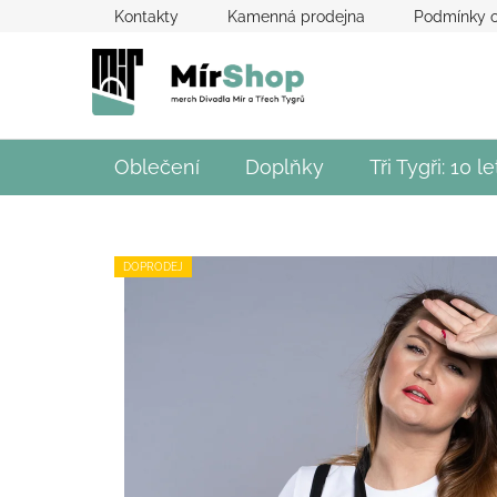
Přejít
Kontakty
Kamenná prodejna
Podmínky o
na
obsah
Oblečení
Doplňky
Tři Tygři: 10 le
DOPRODEJ