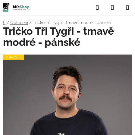
Přejít
Hledat
NÁKUP
na
obsah
KOŠÍK
Domů
/
Oblečení
/
Tričko Tři Tygři - tmavě modré - pánské
Tričko Tři Tygři - tmavě
modré - pánské
DOPRODEJ