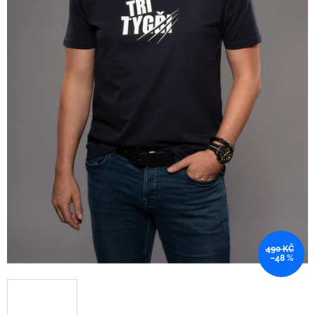
490 KČ
–48 %