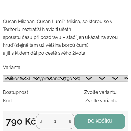
Čusan Milaaan, Čusan Lumíír. Mikina, se kterou se v
Teritoriu neztratíš! Navíc ti ušetří
spoustu času při pozdravu – stačí jen ukázat na svou
hruď (stejně tam už většina borců čumí)
a jít s klidem dál po cestě svého života.
Varianta:
Dostupnost
Zvolte variantu
Kód:
Zvolte variantu
790 Kč
DO KOŠÍKU
Měrná cena: