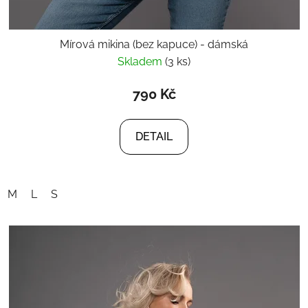
Mírová mikina (bez kapuce) - dámská
Skladem
(3 ks)
790 Kč
DETAIL
M
L
S