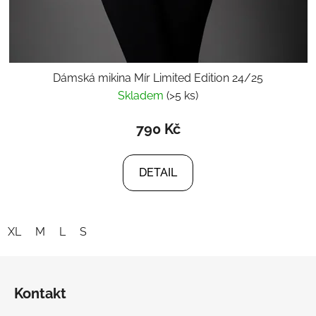
Dámská mikina Mír Limited Edition 24/25
Skladem
(>5 ks)
790 Kč
DETAIL
XL
M
L
S
Z
á
Kontakt
p