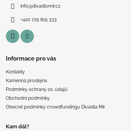
a
info
@
divadlomir.cz
t
í
+420 725 815 333
Informace pro vás
Kontakty
Kamenná prodejna
Podmínky ochrany os. údajů
Obchodní podmínky
Obecné podmínky crowdfundingu Divadla Mír
Kam dál?