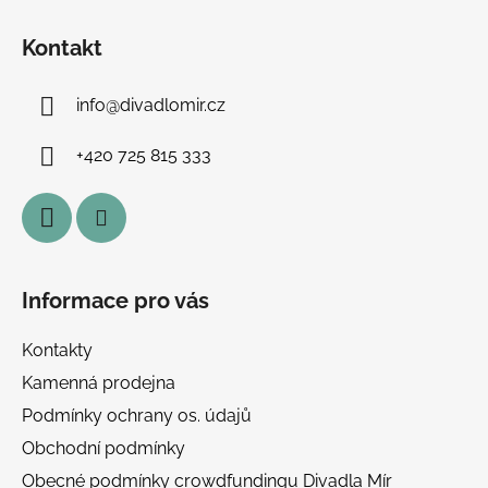
Z
á
á
d
Kontakt
p
a
a
c
info
@
divadlomir.cz
t
í
í
p
+420 725 815 333
r
v
k
y
v
ý
Informace pro vás
p
i
Kontakty
s
u
Kamenná prodejna
Podmínky ochrany os. údajů
Obchodní podmínky
Obecné podmínky crowdfundingu Divadla Mír