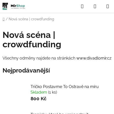
Přejít
Hledat
NÁKUP
na
obsah
KOŠÍK
Domů
/
Nová scéna | crowdfunding
Nová scéna |
crowdfunding
Všechny odměny najdete na stránkách
www.divadlomir.cz
Nejprodávanější
Tričko Postavme To Ostravě na míru
Skladem
(1 ks)
800 Kč