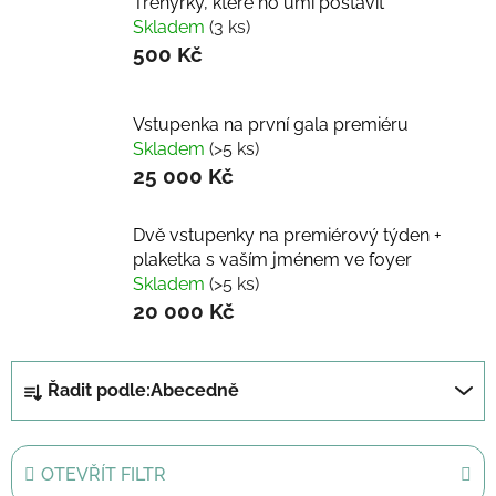
Trenýrky, které ho umí postavit
Skladem
(3 ks)
500 Kč
Vstupenka na první gala premiéru
Skladem
(>5 ks)
25 000 Kč
Dvě vstupenky na premiérový týden +
plaketka s vaším jménem ve foyer
Skladem
(>5 ks)
20 000 Kč
Ř
Řadit podle:
Abecedně
a
z
e
OTEVŘÍT FILTR
n