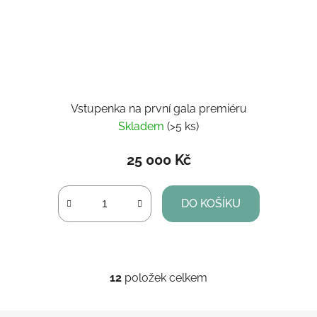
Vstupenka na první gala premiéru
Skladem
(>5 ks)
25 000 Kč
DO KOŠÍKU
12
položek celkem
O
v
l