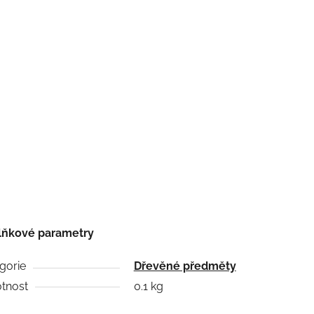
lňkové parametry
gorie
Dřevěné předměty
tnost
0.1 kg