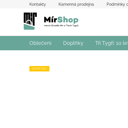
Přejít
Kontakty
Kamenná prodejna
Podmínky o
na
obsah
Oblečení
Doplňky
Tři Tygři: 10 le
DOPRODEJ