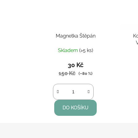
Magnetka Štěpán
K
Skladem
(>5 ks)
30 Kč
150 Kč
(–80 %)
DO KOŠÍKU
Z