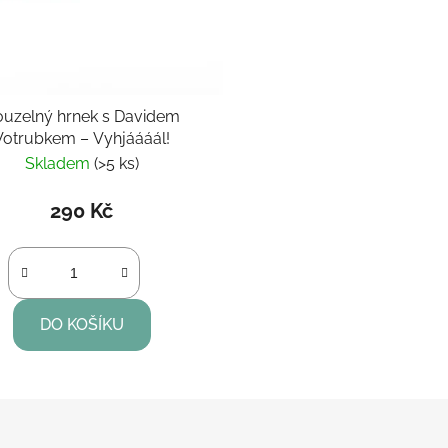
ouzelný hrnek s Davidem
Votrubkem – Vyhjáááál!
Skladem
(>5 ks)
290 Kč
DO KOŠÍKU