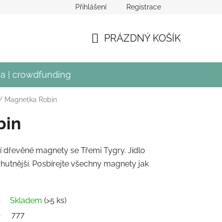
Přihlášení
Registrace
crowdfundingu Divadla Mír
PRÁZDNÝ KOŠÍK
NÁKUPNÍ
KOŠÍK
a | crowdfunding
/
Magnetka Robin
bin
ží dřevěné magnety se Třemi Tygry. Jídlo
hutnější. Posbírejte všechny magnety jak
Skladem
(>5 ks)
777