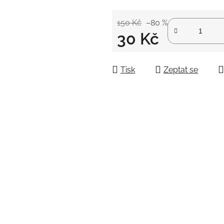
150 Kč
–80 %
30 Kč
Měrná cena:
Tisk
Zeptat se