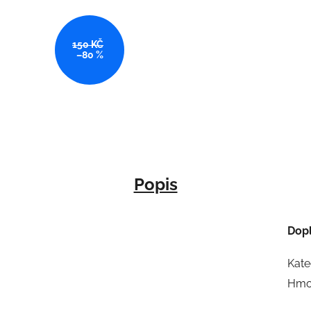
150 KČ
–80 %
Popis
Dop
Kate
Hmo