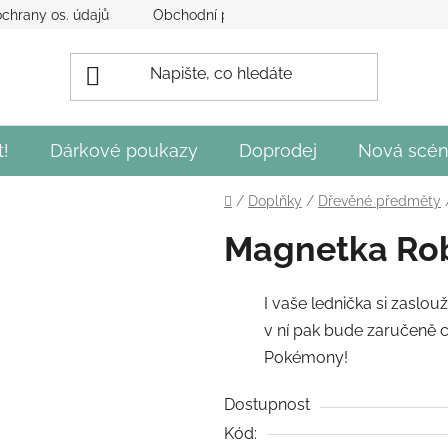
chrany os. údajů
Obchodní podmínky
Obecné podmínky 
t!
Dárkové poukazy
Doprodej
Nová scén
Domů
/
Doplňky
/
Dřevěné předměty
Magnetka Ro
I vaše lednička si zaslou
v ní pak bude zaručeně c
Pokémony!
Dostupnost
Kód: