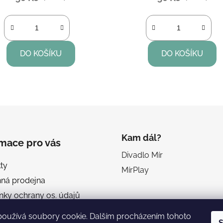
DO KOŠÍKU
DO KOŠÍKU
O
v
l
á
d
Kam dál?
rmace pro vás
a
Divadlo Mír
c
ty
í
MírPlay
p
ná prodejna
r
ky ochrany os. údajů
v
dní podmínky
k
používá soubory cookie. Dalším procházením tohoto
S