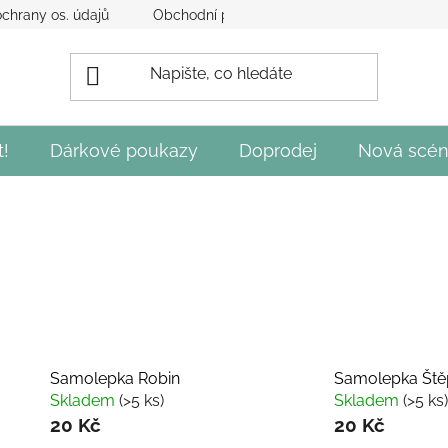
chrany os. údajů
Obchodní podmínky
Obecné podmínky 
t!
Dárkové poukazy
Doprodej
Nová scén
Samolepka Robin
Samolepka Ště
Skladem
(>5 ks)
Skladem
(>5 ks)
20 Kč
20 Kč