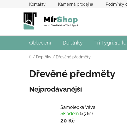
Přejít
Kontakty
Kamenná prodejna
Podmínky o
na
obsah
Oblečení
Doplňky
Tři Tygři: 10 le
Domů
/
Doplňky
/
Dřevěné předměty
Dřevěné předměty
Nejprodávanější
Samolepka Váva
Skladem
(>5 ks)
20 Kč