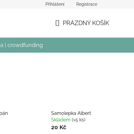
Přihlášení
Registrace
crowdfundingu Divadla Mír
PRÁZDNÝ KOŠÍK
NÁKUPNÍ
KOŠÍK
a | crowdfunding
pán
Samolepka Albert
Skladem
(>5 ks)
20 Kč