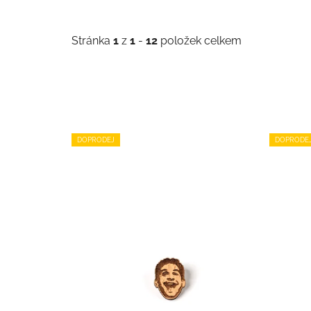
Stránka
1
z
1
-
12
položek celkem
V
DOPRODEJ
DOPRODE
ý
p
i
s
p
r
o
d
u