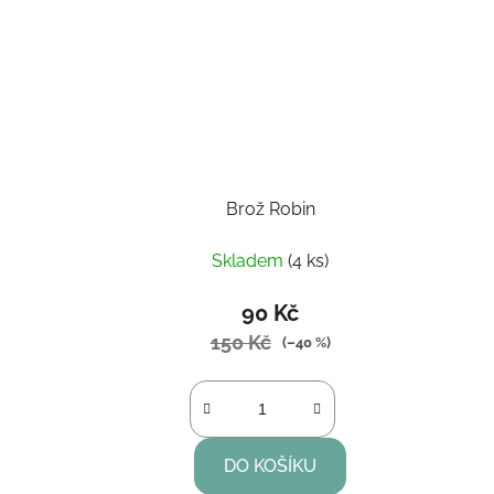
k
t
ů
Brož Robin
Skladem
(4 ks)
90 Kč
150 Kč
(–40 %)
DO KOŠÍKU