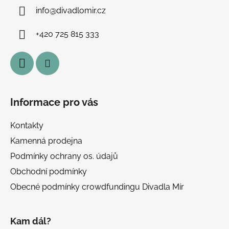
a
info
@
divadlomir.cz
t
í
+420 725 815 333
Informace pro vás
Kontakty
Kamenná prodejna
Podmínky ochrany os. údajů
Obchodní podmínky
Obecné podmínky crowdfundingu Divadla Mír
Kam dál?