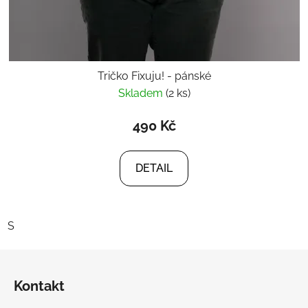
Tričko Fixuju! - pánské
Skladem
(2 ks)
490 Kč
DETAIL
S
Z
á
Kontakt
p