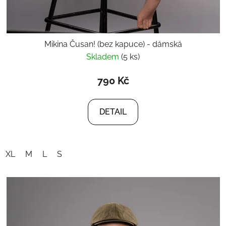
Mikina Čusan! (bez kapuce) - dámská
Skladem
(5 ks)
790 Kč
DETAIL
XL
M
L
S