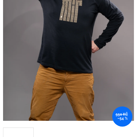
550 KČ
–54 %