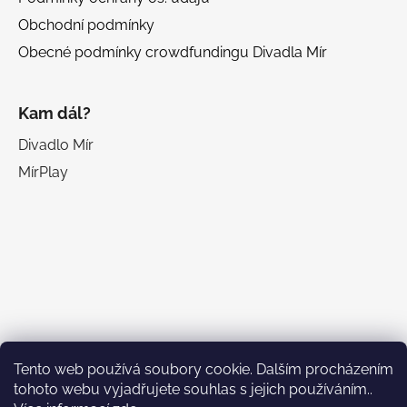
Obchodní podmínky
Obecné podmínky crowdfundingu Divadla Mír
Kam dál?
Divadlo Mír
MírPlay
Facebook
Tento web používá soubory cookie. Dalším procházením
tohoto webu vyjadřujete souhlas s jejich používáním..