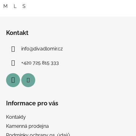
M
L
S
Z
á
Kontakt
p
a
info
@
divadlomir.cz
t
í
+420 725 815 333
Informace pro vás
Kontakty
Kamenná prodejna
Podmínky ochrany os. údajů