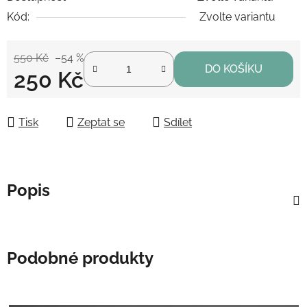
Kód:
Zvolte variantu
550 Kč
–54 %
DO KOŠÍKU
250 Kč
Měrná cena:
Tisk
Zeptat se
Sdílet
Popis
Podobné produkty