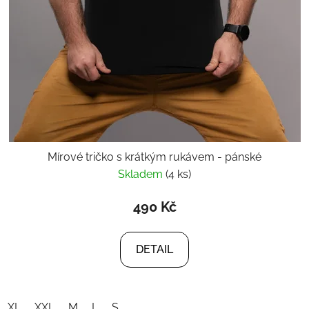
Mírové tričko s krátkým rukávem - pánské
Skladem
(4 ks)
490 Kč
DETAIL
XL
XXL
M
L
S