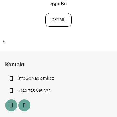
490 Kč
DETAIL
S
Z
á
Kontakt
p
a
info
@
divadlomir.cz
t
í
+420 725 815 333