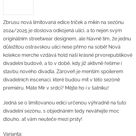
Zbrusu nová limitovaná edice triček a mikin na sezónu
2024/2025 je doslova odkojená ulicí, a to nejen svým
originálním streetwear designem, ale hlavně tím, že jednu
důležitou ostravskou ulici nese přímo na sobě! Nová
kolekce merche vzdává hold naší krásné prvorepublikové
divadelní budově, a to v době, kdy již aktivně řešíme i
stavbu nového divadla. Zároveň je menším spoilerem
divadelních inscenací, které budou mít v této sezóně
premiéru. Máte Mír v srdci? Mějte ho i v šatníku!
Jedná se o limitovanou edici určenou výhradně na tuto
divadelní sezónu, s objednáním tedy neváhejte moc
dlouho, ať vám neuteče mezi prsty!
Varianta: