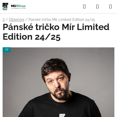
Přejít
Hledat
NÁKUP
na
obsah
KOŠÍK
Domů
/
Oblečení
/
Pánské tričko Mír Limited Edition 24/25
Pánské tričko Mír Limited
Edition 24/25
TIP