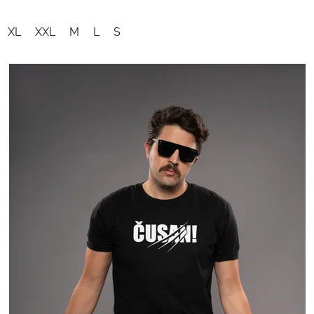
XL
XXL
M
L
S