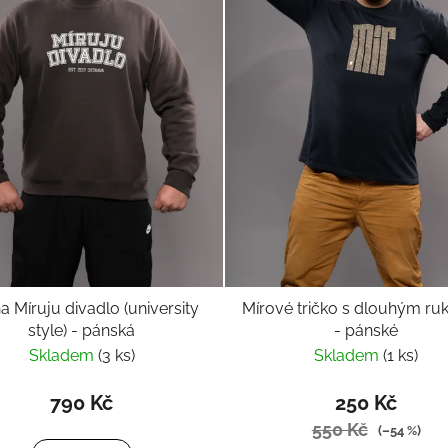
a Míruju divadlo (university
Mírové tričko s dlouhým r
style) - pánská
- pánské
Skladem
(3 ks)
Skladem
(1 ks)
790 Kč
250 Kč
550 Kč
(–54 %)