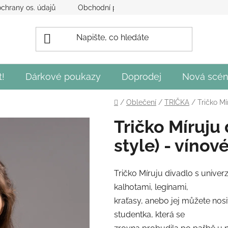
chrany os. údajů
Obchodní podmínky
Obecné podmínky 
t!
Dárkové poukazy
Doprodej
Nová scén
Domů
/
Oblečení
/
TRIČKA
/
Tričko Mí
Tričko Míruju 
style) - víno
Tričko Míruju divadlo s unive
kalhotami, legínami,
kraťasy, anebo jej můžete nosi
studentka, která se