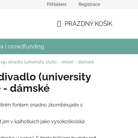
Přihlášení
Registrace
crowdfundingu Divadla Mír
PRÁZDNÝ KOŠÍK
NÁKUPNÍ
KOŠÍK
a | crowdfunding
ruju divadlo (university style) - vínové - dámské
divadlo (university
vé - dámské
rzitním fontem snadno zkombinujete s
t jen v kalhotkách jako vysokoškolská