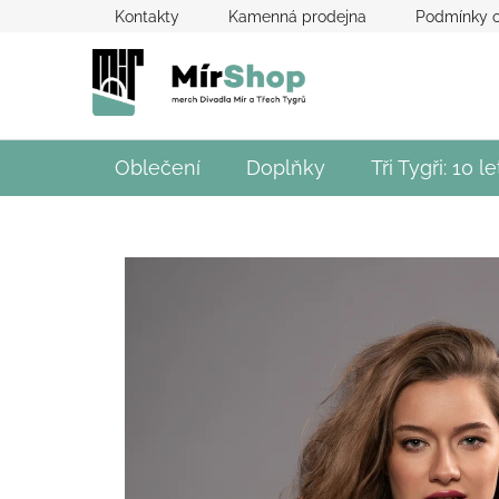
Přejít
Kontakty
Kamenná prodejna
Podmínky o
na
obsah
Oblečení
Doplňky
Tři Tygři: 10 le