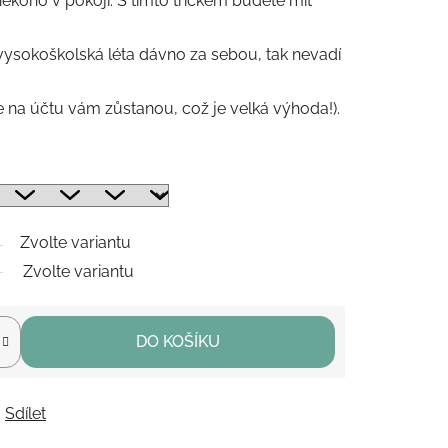
ěkoho v pokoji. S tímto tričkem budete mít
vysokoškolská léta dávno za sebou, tak nevadí
e na účtu vám zůstanou, což je velká výhoda!).
Zvolte variantu
Zvolte variantu
DO KOŠÍKU
Sdílet