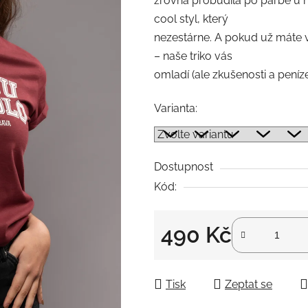
zrovna probudila po pařbě u n
cool styl, který
nezestárne. A pokud už máte 
– naše triko vás
omladí (ale zkušenosti a peníz
Varianta:
Dostupnost
Kód:
490 Kč
Měrná cena:
Tisk
Zeptat se