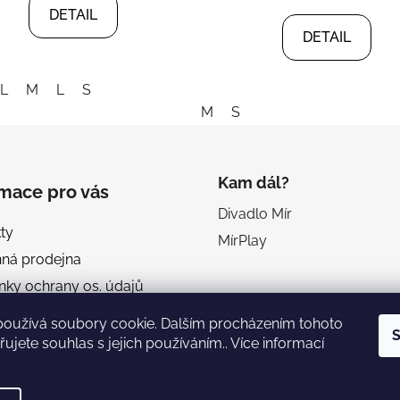
DETAIL
DETAIL
L
M
L
S
M
S
Kam dál?
rmace pro vás
Divadlo Mír
ty
MírPlay
ná prodejna
ky ochrany os. údajů
dní podmínky
používá soubory cookie. Dalším procházením tohoto
S
é podmínky crowdfundingu
ujete souhlas s jejich používáním.. Více informací
a Mír