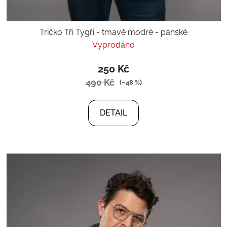
Tričko Tři Tygři - tmavě modré - pánské
Vyprodáno
250 Kč
490 Kč
(–48 %)
DETAIL