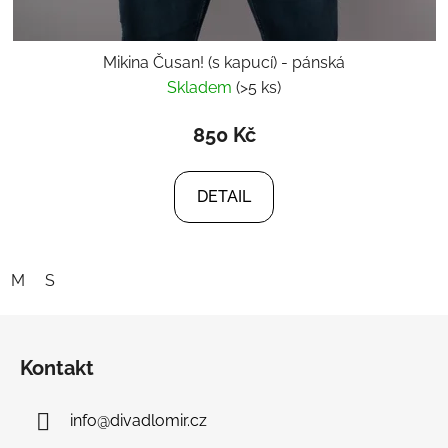
Mikina Čusan! (s kapucí) - pánská
Skladem
(>5 ks)
850 Kč
DETAIL
M
S
Z
á
Kontakt
p
a
info
@
divadlomir.cz
t