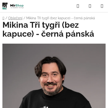
Přejít
Hledat
NÁKUP
na
obsah
KOŠÍK
Domů
/
Oblečení
/
Mikina Tři tygři (bez kapuce) - černá pánská
Mikina Tři tygři (bez
kapuce) - černá pánská